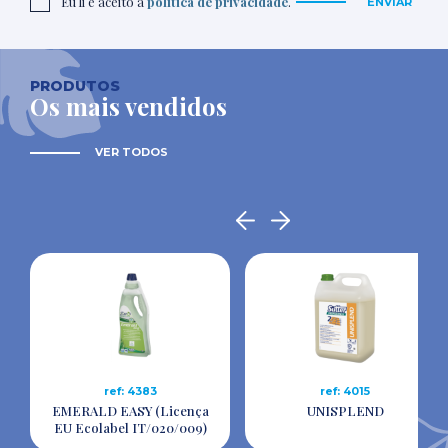
Eu li e aceito a
política de privacidade
.
ENVIAR
PRODUTOS
Os mais vendidos
VER TODOS
ref: 4383
ref: 4015
EMERALD EASY (Licença
UNISPLEND
EU Ecolabel IT/020/009)