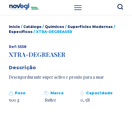
Início
/
Catálogo
/
Químicos
/
Superfícies Modernas
/
Específicos
/ XTRA-DEGREASER
Ref: 5558
XTRA-DEGREASER
Descrição
Desengordurante super activo e pronto para a usar
Peso
Marca
Capacidade
500 g
Sutter
0, 5lt