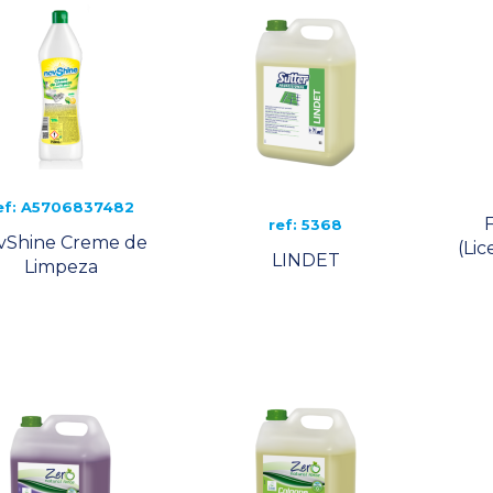
ef: A5706837482
ref: 5368
vShine Creme de
(Li
LINDET
Limpeza