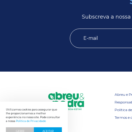
Subscreva a nossa
Abreu e P
Responsab
Política d
Utilizamos cookies para assegurar que
lhe proporcionamos a melhor
Termos e 
experiência no nosso site. Pode consultar
a nossa
Política de Privacidade
GERIR
ACEITAR