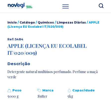
Início
/
Catálogo
/
Químicos
/
Limpezas Diárias
/ APPLE
(Licença EU Ecolabel IT/020/009)
Ref: 5484
APPLE (LICENÇA EU ECOLABEL
IT/020/009)
Descrição
Detergente natural multiúsos perfumado. Perfume a maçã
verde
Peso
Marca
Capacidade
5000 g
Sutter
5kg