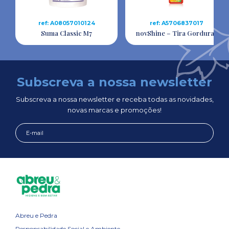
ref: A08057010124
ref: A5706837017
Suma Classic M7
novShine – Tira Gorduras
Subscreva a nossa newsletter
Subscreva a nossa newsletter e receba todas as novidades,
novas marcas e promoções!
Abreu e Pedra
Responsabilidade Social e Ambiente