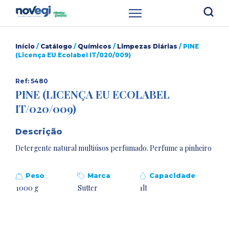
Início
/
Catálogo
/
Químicos
/
Limpezas Diárias
/ PINE
(Licença EU Ecolabel IT/020/009)
Ref: 5480
PINE (LICENÇA EU ECOLABEL
IT/020/009)
Descrição
Detergente natural multiúsos perfumado. Perfume a pinheiro
Peso
Marca
Capacidade
1000 g
Sutter
1lt