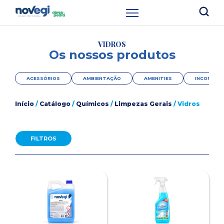
VIDROS
Os nossos produtos
ACESSÓRIOS
AMBIENTAÇÃO
AMENITIES
INCONTINÊ
Início
/
Catálogo
/
Químicos
/
Limpezas Gerais
/ Vidros
FILTROS