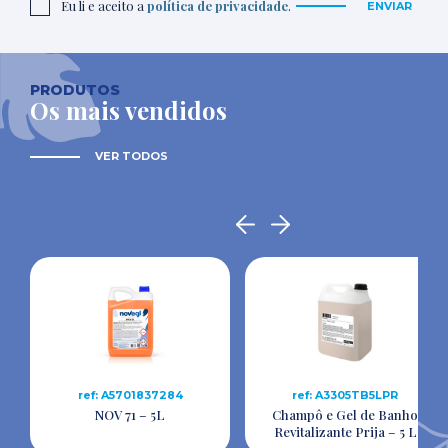
Eu li e aceito a
política de privacidade
.
ENVIAR
PRODUTOS
Os mais vendidos
VER TODOS
ref: A5701837284
ref: A3305TB5LPR
NOV 71 – 5L
Champô e Gel de Banho
Revitalizante Prija – 5 L