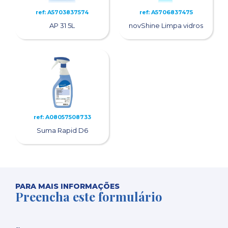
ref: A5703837574
ref: A5706837475
AP 31 5L
novShine Limpa vidros
ref: A08057508733
Suma Rapid D6
PARA MAIS INFORMAÇÕES
Preencha este formulário