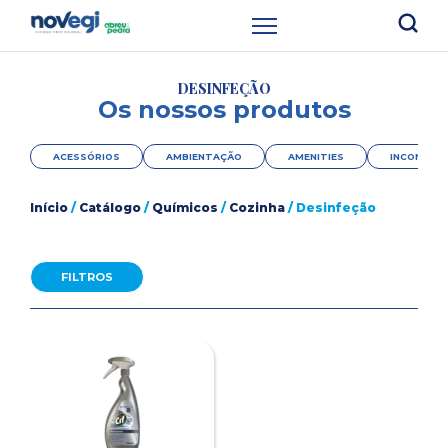
DESINFEÇÃO
Os nossos produtos
ACESSÓRIOS
AMBIENTAÇÃO
AMENITIES
INCONTINÊ
Início
/
Catálogo
/
Químicos
/
Cozinha
/ Desinfeção
FILTROS