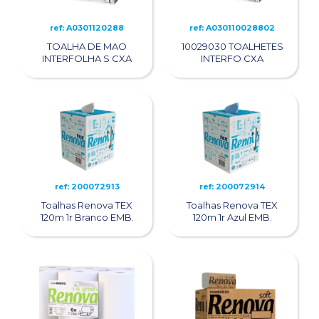
ref: A0301120288
ref: A030110028802
TOALHA DE MAO
10029030 TOALHETES
INTERFOLHA S CXA
INTERFO CXA
ref: 200072913
ref: 200072914
Toalhas Renova TEX
Toalhas Renova TEX
120m 1r Branco EMB.
120m 1r Azul EMB.