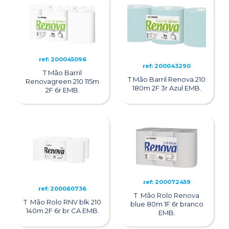
ref: 200045096
ref: 200043290
T Mão Barril
T Mão Barril Renova 210
Renovagreen 210 115m
180m 2F 3r Azul EMB.
2F 6r EMB.
ref: 200072459
ref: 200060736
T Mão Rolo Renova
T Mão Rolo RNV blk 210
blue 80m 1F 6r branco
140m 2F 6r br CA EMB.
EMB.