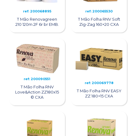
ref: 200068895
ref: 200065530
T Mão Renovagreen
T Mão Folha RNV Soft
210 120m 2F 6r br EMB.
Zig-Zag 160×20 CXA
ref: 200090551
ref: 200069778
T Mão Folha RNV
T Mão Folha RNV EASY
Love&Action ZZ180x15
ZZ 180×15 CXA
© CXA