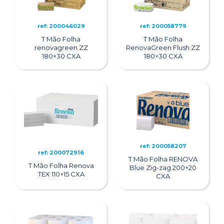
ref: 200046029
ref: 200058779
T Mão Folha
T Mão Folha
renovagreen ZZ
RenovaGreen Flush ZZ
180×30 CXA
180×30 CXA
ref: 200058207
ref: 200072916
T Mão Folha RENOVA
T Mão Folha Renova
Blue Zig-zag 200×20
TEX 110×15 CXA
CXA