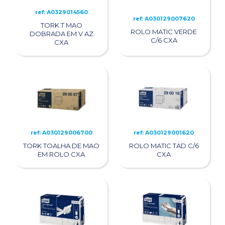
ref: A0329014560
ref: A030129007620
TORK T MAO
ROLO MATIC VERDE
DOBRADA EM V AZ
C/6 CXA
CXA
ref: A030129006700
ref: A030129001620
TORK TOALHA DE MAO
ROLO MATIC TAD C/6
EM ROLO CXA
CXA