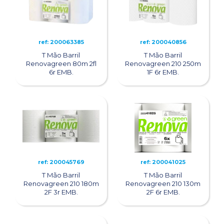
ref: 200063385
ref: 200040856
T Mão Barril
T Mão Barril
Renovagreen 80m 2fl
Renovagreen 210 250m
6r EMB.
1F 6r EMB.
ref: 200045769
ref: 200041025
T Mão Barril
T Mão Barril
Renovagreen 210 180m
Renovagreen 210 130m
2F 3r EMB.
2F 6r EMB.