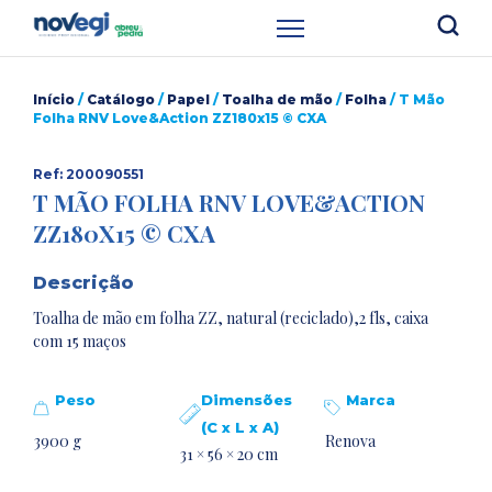
Início
/
Catálogo
/
Papel
/
Toalha de mão
/
Folha
/ T Mão
Folha RNV Love&Action ZZ180x15 © CXA
Ref: 200090551
T MÃO FOLHA RNV LOVE&ACTION
ZZ180X15 © CXA
Descrição
Toalha de mão em folha ZZ, natural (reciclado),2 fls, caixa
com 15 maços
Peso
Dimensões
Marca
(C x L x A)
3900 g
Renova
31 × 56 × 20 cm