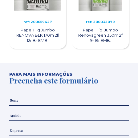
ref: 200059427
ref: 200032079
Papel Hig Jumbo
Papel Hig Jumbo
RENOVA BLK 170m 2fl
Renovagreen 350m 2f
12r Br EMB.
9r Br EMB.
PARA MAIS INFORMAÇÕES
Preencha este formulário