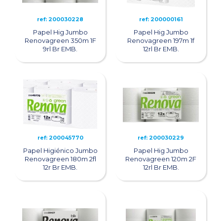
ref: 200030228
ref: 200000161
Papel Hig Jumbo
Papel Hig Jumbo
Renovagreen 350m 1F
Renovagreen 197m 1f
9rl Br EMB.
12rl Br EMB.
ref: 200045770
ref: 200030229
Papel Higiénico Jumbo
Papel Hig Jumbo
Renovagreen 180m 2fl
Renovagreen 120m 2F
12r Br EMB.
12rl Br EMB.