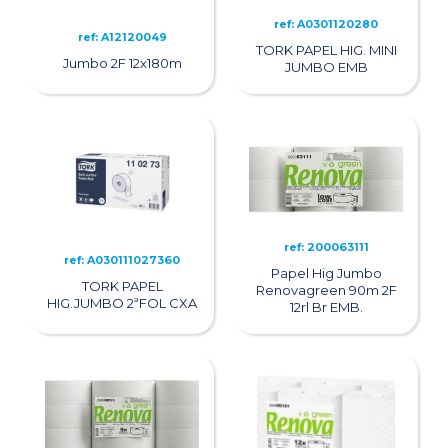
ref: A0301120280
ref: A12120049
TORK PAPEL HIG. MINI
Jumbo 2F 12x180m
JUMBO EMB
ref: 200063111
ref: A030111027360
Papel Hig Jumbo
TORK PAPEL
Renovagreen 90m 2F
HIG.JUMBO 2ªFOL CXA
12rl Br EMB.