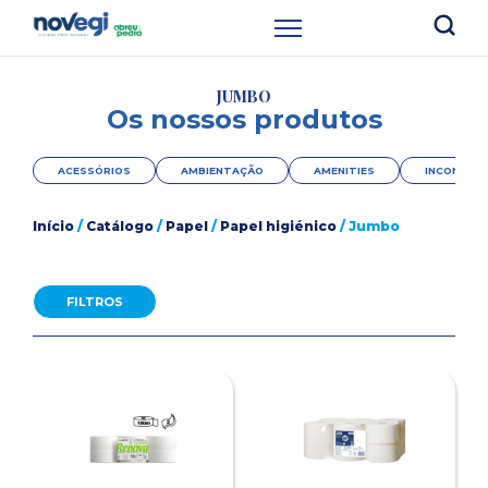
JUMBO
Os nossos produtos
ACESSÓRIOS
AMBIENTAÇÃO
AMENITIES
INCONTINÊ
Início
/
Catálogo
/
Papel
/
Papel higiénico
/ Jumbo
FILTROS