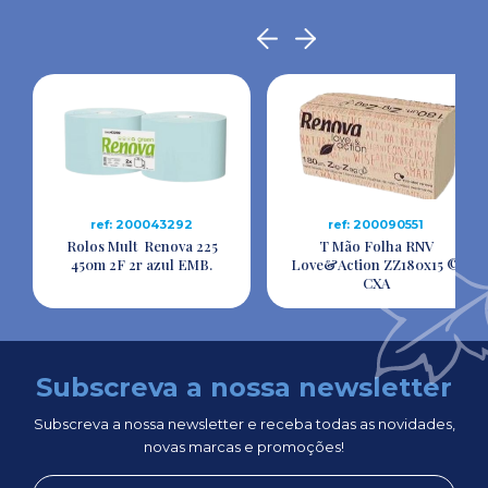
ref: 200043292
ref: 200090551
Rolos Mult Renova 225
T Mão Folha RNV
450m 2F 2r azul EMB.
Love&Action ZZ180x15 ©
CXA
Subscreva a nossa newsletter
Subscreva a nossa newsletter e receba todas as novidades,
novas marcas e promoções!