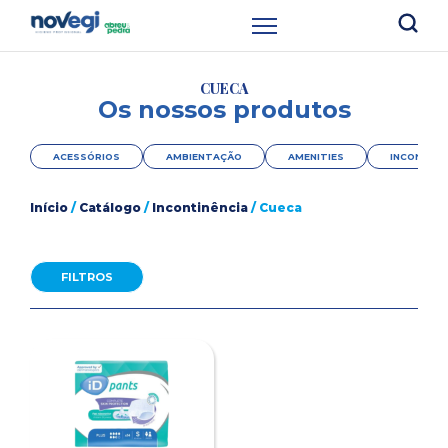
CUECA
Os nossos produtos
ACESSÓRIOS
AMBIENTAÇÃO
AMENITIES
INCONTINÊ
Início
/
Catálogo
/
Incontinência
/ Cueca
FILTROS