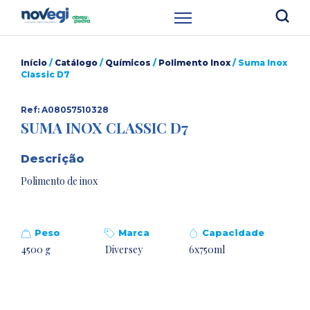
Início
/
Catálogo
/
Químicos
/
Polimento Inox
/ Suma Inox
Classic D7
Ref: A08057510328
SUMA INOX CLASSIC D7
Descrição
Polimento de inox
Peso
Marca
Capacidade
4500 g
Diversey
6x750ml