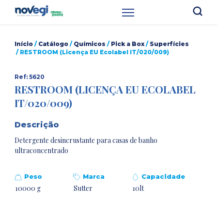
Início
/
Catálogo
/
Químicos
/
Pick a Box
/
Superfícies
/ RESTROOM (Licença EU Ecolabel IT/020/009)
Ref: 5620
RESTROOM (LICENÇA EU ECOLABEL
IT/020/009)
Descrição
Detergente desincrustante para casas de banho
ultraconcentrado
Peso
Marca
Capacidade
10000 g
Sutter
10lt