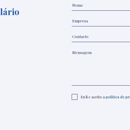
lário
Eu li e aceito a
política de p