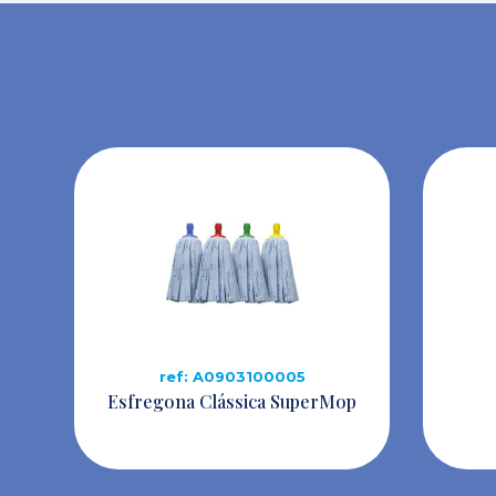
ref: A0903100005
Esfregona Clássica SuperMop