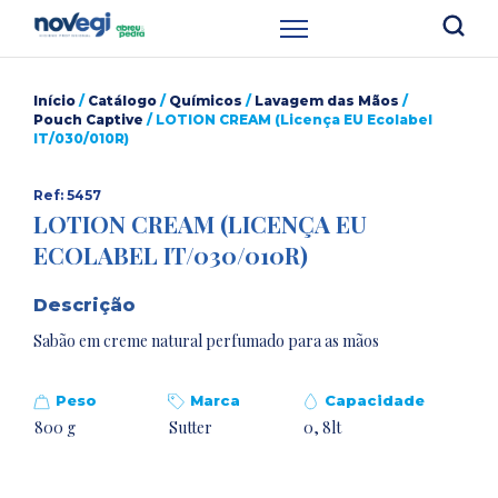
Início
/
Catálogo
/
Químicos
/
Lavagem das Mãos
/
Pouch Captive
/ LOTION CREAM (Licença EU Ecolabel
IT/030/010R)
Ref: 5457
LOTION CREAM (LICENÇA EU
ECOLABEL IT/030/010R)
Descrição
Sabão em creme natural perfumado para as mãos
Peso
Marca
Capacidade
800 g
Sutter
0, 8lt