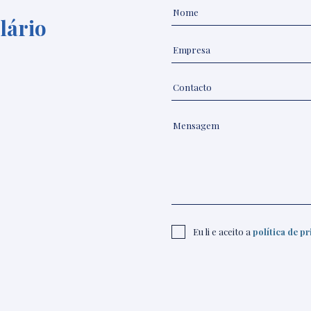
lário
Eu li e aceito a
política de p