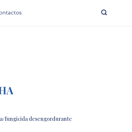
ontactos
 HA
da/fungicida desengordurante