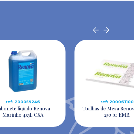
ref: 200059246
ref: 200061100
abonete liquido Renova
Toalhas de Mesa Reno
Marinho 4x5L CXA
250 br EMB.