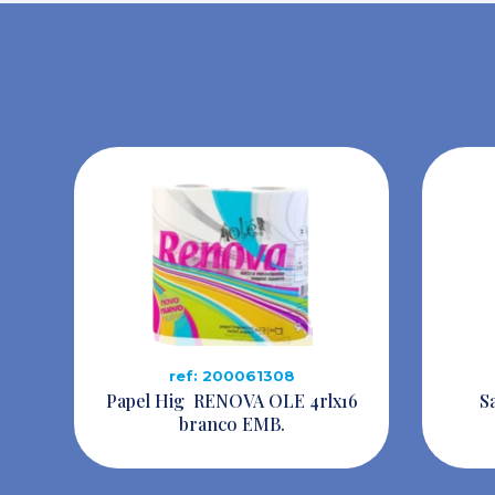
ref: 200061308
Papel Hig RENOVA OLE 4rlx16
S
branco EMB.