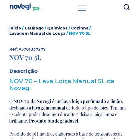
Início
/
Catálogo
/
Químicos
/
Cozinha
/
Lavagem Manual de Louça
/ NOV 70 5L
Ref: A5701837277
NOV 70 5L
Descrição
NOV 70 – Lava Loiça Manual 5L da
Novegi
O
NOV 70 da Novegi
é um
lava loiça perfumado a limão
,
destinado à
lavagem manual
de todo o tipo de loiça. Tem um
excelente poder desengordurante e deixa a loiça limpa e
brilhante.
Produto biodegradável.
Produto de pH neutro, elaborado à base de tensioativos de