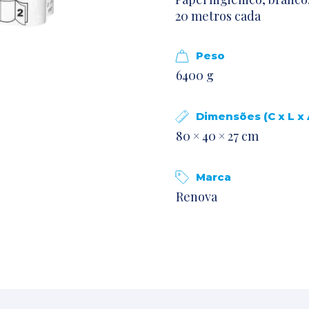
20 metros cada
Peso
6400 g
Dimensões (C x L x 
80 × 40 × 27 cm
Marca
Renova