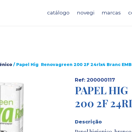
catálogo
novegi
marcas
c
énico
/ Papel Hig Renovagreen 200 2F 24rlx4 Branc EMB
Ref: 200000117
PAPEL HI
200 2F 24
Descrição
Papel higienico, branco