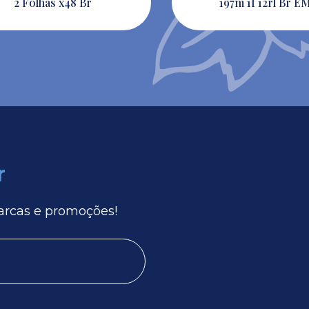
2 Folhas x48 Br
197m 1f 12rl Br E
r
arcas e promoções!