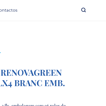
ontactos
.
G RENOVAGREEN
RLX4 BRANC EMB.
, 2 fls, embalagem com 96 rolos de