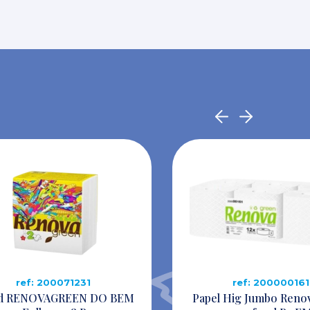
ref: 200071231
ref: 200000161
d RENOVAGREEN DO BEM
Papel Hig Jumbo Reno