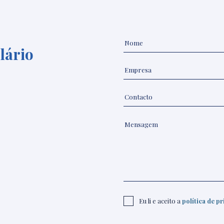
lário
Eu li e aceito a
política de p