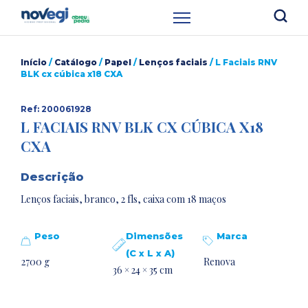
Início
/
Catálogo
/
Papel
/
Lenços faciais
/ L Faciais RNV
BLK cx cúbica x18 CXA
Ref: 200061928
L FACIAIS RNV BLK CX CÚBICA X18
CXA
Descrição
Lenços faciais, branco, 2 fls, caixa com 18 maços
Peso
Dimensões
Marca
(C x L x A)
2700 g
Renova
36 × 24 × 35 cm