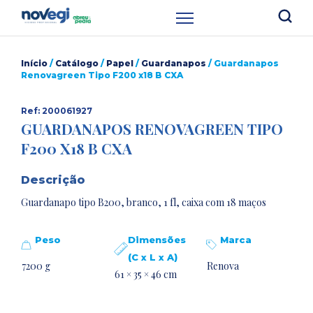
Início
/
Catálogo
/
Papel
/
Guardanapos
/ Guardanapos
Renovagreen Tipo F200 x18 B CXA
Ref: 200061927
GUARDANAPOS RENOVAGREEN TIPO
F200 X18 B CXA
Descrição
Guardanapo tipo B200, branco, 1 fl, caixa com 18 maços
Peso
Dimensões
Marca
(C x L x A)
7200 g
Renova
61 × 35 × 46 cm