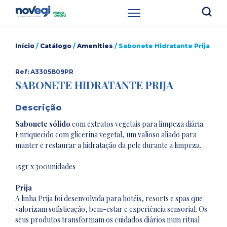
Início
/
Catálogo
/
Amenities
/ Sabonete Hidratante Prija
Ref: A3305B09PR
SABONETE HIDRATANTE PRIJA
Descrição
Sabonete sólido
com extratos vegetais para limpeza diária.
Enriquecido com glicerina vegetal, um valioso aliado para
manter e restaurar a hidratação da pele durante a limpeza.
15gr x 300unidades
Prija
A linha Prija foi desenvolvida para hotéis, resorts e spas que
valorizam sofisticação, bem-estar e experiência sensorial. Os
seus produtos transformam os cuidados diários num ritual