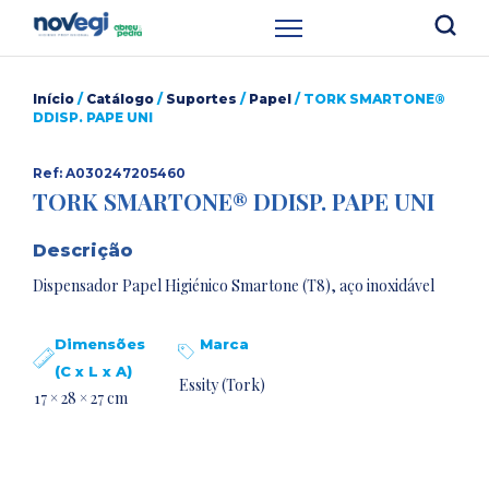
Início
/
Catálogo
/
Suportes
/
Papel
/ TORK SMARTONE®
DDISP. PAPE UNI
Ref: A030247205460
TORK SMARTONE® DDISP. PAPE UNI
Descrição
Dispensador Papel Higiénico Smartone (T8), aço inoxidável
Dimensões
Marca
(C x L x A)
Essity (Tork)
17 × 28 × 27 cm