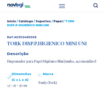
Início
/
Catálogo
/
Suportes
/
Papel
/ TORK
DISP.P.HIGIENICO MINI UNI
Ref: A0302460006
TORK DISP.P.HIGIENICO MINI UNI
Descrição
Dispensador para Papel Higiénico Mini Jumbo, aço inoxidável
Dimensões
Marca
(C x L x A)
Essity (Tork)
13 × 25 × 35 cm