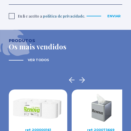
Eu li e aceito a
política de privacidade
.
ENVIAR
PRODUTOS
Os mais vendidos
VER TODOS
ref: 200000161
ref: 200073669