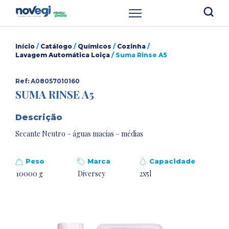
Início
/
Catálogo
/
Químicos
/
Cozinha
/
Lavagem Automática Loiça
/ Suma Rinse A5
Ref: A08057010160
SUMA RINSE A5
Descrição
Secante Neutro – águas macias – médias
Peso
Marca
Capacidade
10000 g
Diversey
2x5l