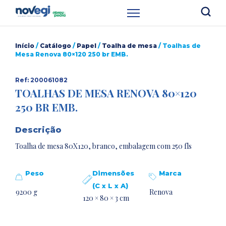
Início
/
Catálogo
/
Papel
/
Toalha de mesa
/ Toalhas de
Mesa Renova 80×120 250 br EMB.
Ref: 200061082
TOALHAS DE MESA RENOVA 80×120
250 BR EMB.
Descrição
Toalha de mesa 80X120, branco, embalagem com 250 fls
Peso
Dimensões
Marca
(C x L x A)
9200 g
Renova
120 × 80 × 3 cm