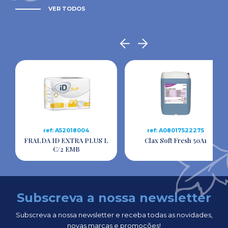
VER TODOS
ref: A52018004
ref: A08017522275
FRALDA ID EXTRA PLUS L
Clax Soft Fresh 50A1
C/2 EMB
Subscreva a nossa newsletter
Subscreva a nossa newsletter e receba todas as novidades,
novas marcas e promoções!