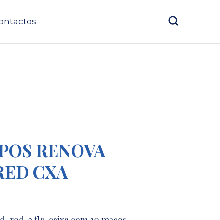
ontactos
POS RENOVA
RED CXA
 red, 2 fls, caixa com 30 maços