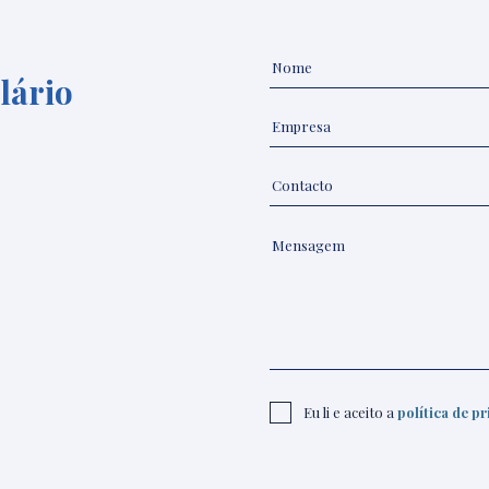
lário
Eu li e aceito a
política de p