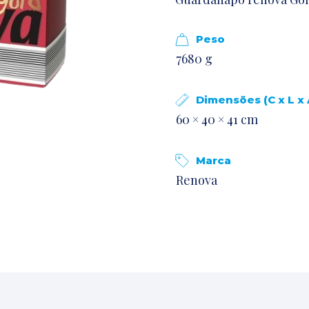
Peso
7680 g
Dimensões (C x L x 
60 × 40 × 41 cm
Marca
Renova