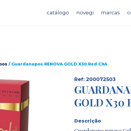
catálogo
novegi
marcas
c
pos
/ Guardanapos RENOVA GOLD X30 Red CXA
Ref: 200072503
GUARDANA
GOLD X30 
Descrição
Guardanapo renova Gold,