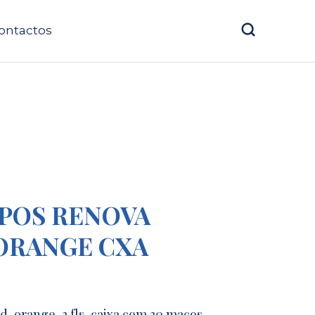
ontactos
POS RENOVA
ORANGE CXA
, orange, 2 fls, caixa com 30 maços