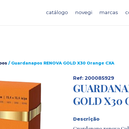
catálogo
novegi
marcas
c
pos
/ Guardanapos RENOVA GOLD X30 Orange CXA
Ref: 200085929
GUARDANA
GOLD X30 
Descrição
Guardanapo renova Gold