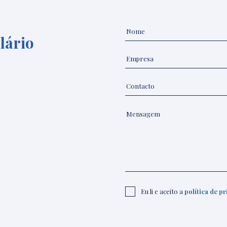
lário
Eu li e aceito a
política de p